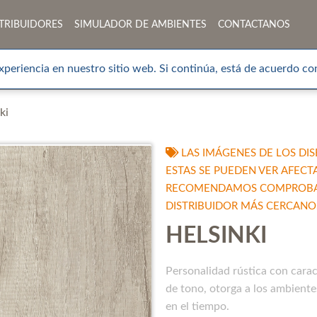
TRIBUIDORES
SIMULADOR DE AMBIENTES
CONTACTANOS
xperiencia en nuestro sitio web. Si continúa, está de acuerdo con
ki
LAS IMÁGENES DE LOS DIS
ESTAS SE PUEDEN VER AFECT
RECOMENDAMOS COMPROBAR 
DISTRIBUIDOR MÁS CERCANO
HELSINKI
Personalidad rústica con caract
de tono, otorga a los ambiente
en el tiempo.