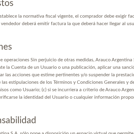
tos
stablece la normativa fiscal vigente, el comprador debe exigir 
 vendedor deberá emitir factura la que deberá hacer llegar al us
nes
e operaciones Sin perjuicio de otras medidas, Arauco Argentina 
nte la Cuenta de un Usuario o una publicación, aplicar una sanc
iar las acciones que estime pertinentes y/o suspender la prestació
 las estipulaciones de los Términos y Condiciones Generales y de
os como Usuario; (c) si se incurriera a criterio de Arauco Argen
rificarse la identidad del Usuario o cualquier información prop
sabilidad
ina S.A. sólo pone a disposición un espacio virtual que permite