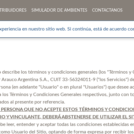
TRIBUIDORES
SIMULADOR DE AMBIENTES
CONTACTANOS
xperiencia en nuestro sitio web. Si continúa, está de acuerdo con
 describe los términos y condiciones generales (los "Términos y C
r Arauco Argentina S.A., CUIT 33-56324011-9 ("los Servicios") d
sona (en adelante "Usuario" o en plural "Usuarios") que desee acc
 los Términos y Condiciones Generales respectivos, junto con tod
dos al presente por referencia.
 PERSONA QUE NO ACEPTE ESTOS TÉRMINOS Y CONDICION
O Y VINCULANTE, DEBERÁ ABSTENERSE DE UTILIZAR EL SIT
ario debe leer, entender y aceptar todas las condiciones establecida
como Usuario del Sitio, optando de forma expresa por recibir lo