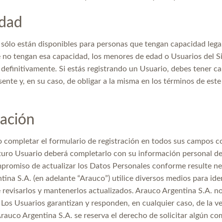
dad
 sólo están disponibles para personas que tengan capacidad legal 
 no tengan esa capacidad, los menores de edad o Usuarios del 
 definitivamente. Si estás registrando un Usuario, debes tener c
sente y, en su caso, de obligar a la misma en los términos de est
ración
o completar el formulario de registración en todos sus campos co
futuro Usuario deberá completarlo con su información personal d
promiso de actualizar los Datos Personales conforme resulte ne
ina S.A. (en adelante “Arauco”) utilice diversos medios para ide
 revisarlos y mantenerlos actualizados. Arauco Argentina S.A. no
 Los Usuarios garantizan y responden, en cualquier caso, de la v
rauco Argentina S.A. se reserva el derecho de solicitar algún co