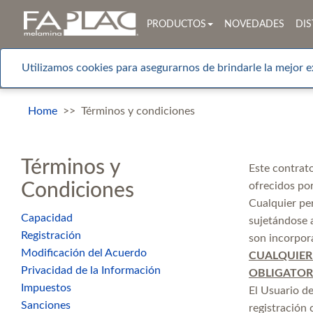
PRODUCTOS
NOVEDADES
DIS
Utilizamos cookies para asegurarnos de brindarle la mejor e
Home
Términos y condiciones
Términos y
Este contrato
Condiciones
ofrecidos po
Cualquier per
Capacidad
sujetándose a
Registración
son incorpora
Modificación del Acuerdo
CUALQUIER
Privacidad de la Información
OBLIGATORI
Impuestos
​​​​​​​El Usu
Sanciones
registración 