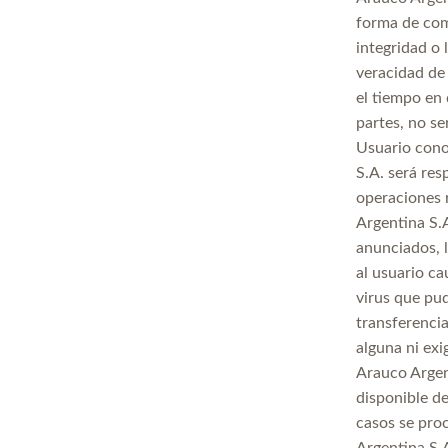
forma de comp
integridad o 
veracidad de
el tiempo en 
partes, no se
Usuario conoc
S.A. será res
operaciones r
Argentina S.A
anunciados, l
al usuario ca
virus que pud
transferencia
alguna ni exi
Arauco Argen
disponible de
casos se proc