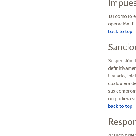
Impues
Tal como lo e
operación. El
back to top
Sancio
Suspensión d
definitivame
Usuario, inic
cualquiera de
sus compromis
no pudiera ve
back to top
Respon
Arauco Argent