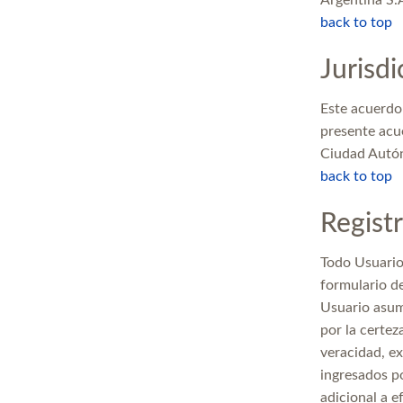
Argentina S.A
back to top
Jurisdi
Este acuerdo 
presente acue
Ciudad Autó
back to top
Regist
Todo Usuario 
formulario de
Usuario asum
por la certez
veracidad, ex
ingresados po
adicional a 