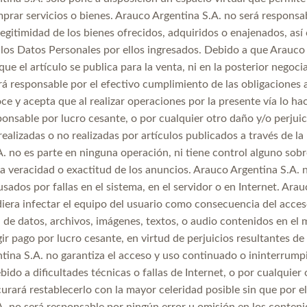
rar servicios o bienes. Arauco Argentina S.A. no será responsabl
legitimidad de los bienes ofrecidos, adquiridos o enajenados, así
 los Datos Personales por ellos ingresados. Debido a que Arauco
que el artículo se publica para la venta, ni en la posterior negoc
rá responsable por el efectivo cumplimiento de las obligaciones
e y acepta que al realizar operaciones por la presente vía lo h
ponsable por lucro cesante, o por cualquier otro daño y/o perjuic
ealizadas o no realizadas por artículos publicados a través de l
. no es parte en ninguna operación, ni tiene control alguno sobre
a veracidad o exactitud de los anuncios. Arauco Argentina S.A. n
usados por fallas en el sistema, en el servidor o en Internet. A
iera infectar el equipo del usuario como consecuencia del acces
 de datos, archivos, imágenes, textos, o audio contenidos en el
gir pago por lucro cesante, en virtud de perjuicios resultantes de 
tina S.A. no garantiza el acceso y uso continuado o ininterrumpi
bido a dificultades técnicas o fallas de Internet, o por cualquier
urará restablecerlo con la mayor celeridad posible sin que por e