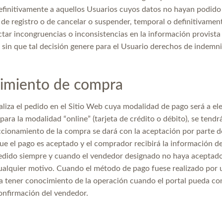
efinitivamente a aquellos Usuarios cuyos datos no hayan podido 
 de registro o de cancelar o suspender, temporal o definitivame
tar incongruencias o inconsistencias en la información provista
 sin que tal decisión genere para el Usuario derechos de indemni
imiento de compra
aliza el pedido en el Sitio Web cuya modalidad de pago será a el
 para la modalidad “online” (tarjeta de crédito o débito), se ten
eccionamiento de la compra se dará con la aceptación por parte d
ue el pago es aceptado y el comprador recibirá la información d
pedido siempre y cuando el vendedor designado no haya aceptado e
alquier motivo. Cuando el método de pago fuese realizado por un
a tener conocimiento de la operación cuando el portal pueda con
confirmación del vendedor.