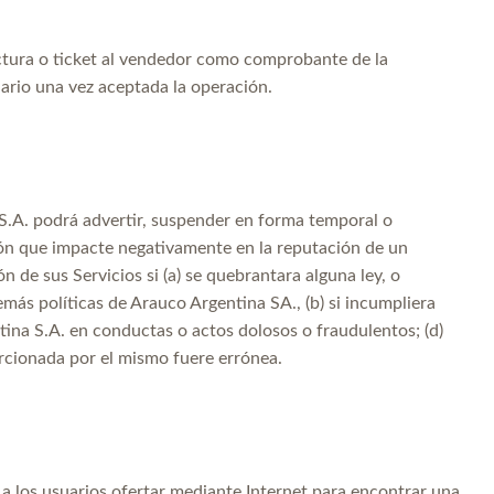
factura o ticket al vendedor como comprobante de la
uario una vez aceptada la operación.
S.A. podrá advertir, suspender en forma temporal o
ión que impacte negativamente en la reputación de un
n de sus Servicios si (a) se quebrantara alguna ley, o
más políticas de Arauco Argentina SA., (b) si incumpliera
tina S.A. en conductas o actos dolosos o fraudulentos; (d)
orcionada por el mismo fuere errónea.
 a los usuarios ofertar mediante Internet para encontrar una