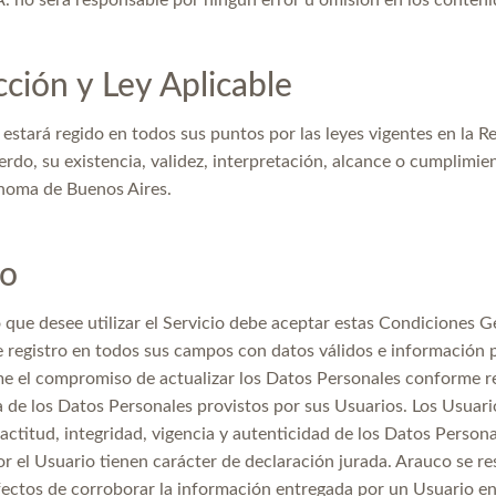
. no será responsable por ningún error u omisión en los contenid
cción y Ley Aplicable
estará regido en todos sus puntos por las leyes vigentes en la R
rdo, su existencia, validez, interpretación, alcance o cumplimien
noma de Buenos Aires.
ro
que desee utilizar el Servicio debe aceptar estas Condiciones Ge
 registro en todos sus campos con datos válidos e información p
e el compromiso de actualizar los Datos Personales conforme res
a de los Datos Personales provistos por sus Usuarios. Los Usuari
actitud, integridad, vigencia y autenticidad de los Datos Person
r el Usuario tienen carácter de declaración jurada. Arauco se r
efectos de corroborar la información entregada por un Usuario e