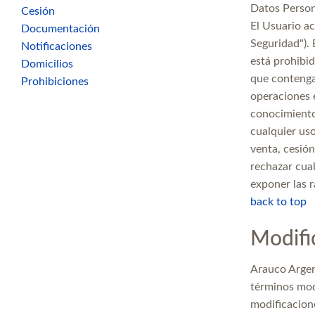
Datos Person
Cesión
El Usuario ac
Documentación
Seguridad"). 
Notificaciones
está prohibi
Domicilios
que contengan
Prohibiciones
operaciones e
conocimiento
cualquier uso
venta, cesión
rechazar cual
exponer las r
back to top
Modifi
Arauco Argen
términos mod
modificacion