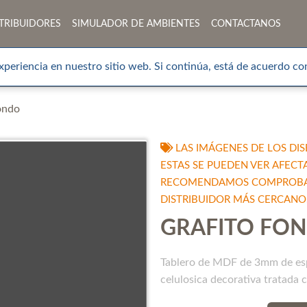
TRIBUIDORES
SIMULADOR DE AMBIENTES
CONTACTANOS
xperiencia en nuestro sitio web. Si continúa, está de acuerdo con
ondo
LAS IMÁGENES DE LOS DIS
ESTAS SE PUEDEN VER AFECT
RECOMENDAMOS COMPROBAR 
DISTRIBUIDOR MÁS CERCANO
GRAFITO FO
Tablero de MDF de 3mm de espes
celulosica decorativa tratada 