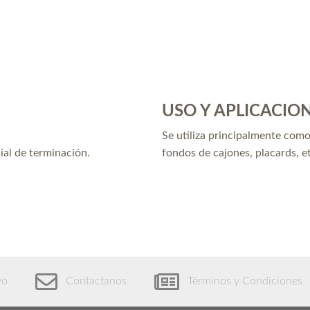
USO Y APLICACIO
Se utiliza principalmente com
ial de terminación.
fondos de cajones, placards, e
vo
Contactanos
Términos y Condiciones