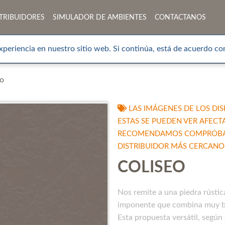
TRIBUIDORES
SIMULADOR DE AMBIENTES
CONTACTANOS
xperiencia en nuestro sitio web. Si continúa, está de acuerdo con
eo
LAS IMÁGENES DE LOS DIS
ESTAS SE PUEDEN VER AFECT
RECOMENDAMOS COMPROBAR 
DISTRIBUIDOR MÁS CERCANO
COLISEO
Nos remite a una piedra rústic
imponente que combina muy bie
Esta propuesta versátil, según