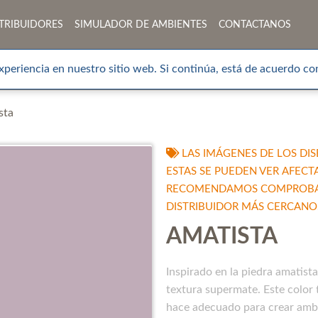
TRIBUIDORES
SIMULADOR DE AMBIENTES
CONTACTANOS
xperiencia en nuestro sitio web. Si continúa, está de acuerdo con
sta
LAS IMÁGENES DE LOS DIS
ESTAS SE PUEDEN VER AFECT
RECOMENDAMOS COMPROBAR 
DISTRIBUIDOR MÁS CERCANO
AMATISTA
Inspirado en la piedra amatist
textura supermate. Este color 
hace adecuado para crear ambi