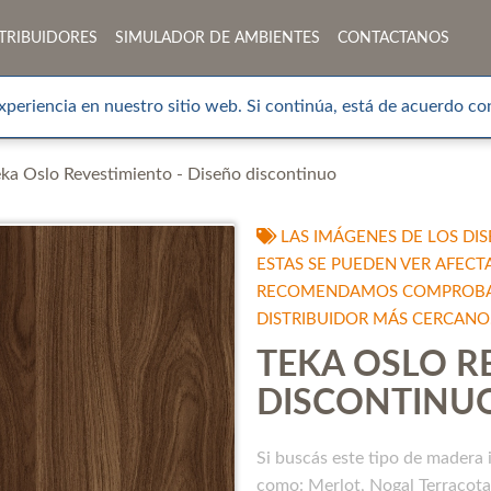
TRIBUIDORES
SIMULADOR DE AMBIENTES
CONTACTANOS
xperiencia en nuestro sitio web. Si continúa, está de acuerdo con
eka Oslo Revestimiento - Diseño discontinuo
LAS IMÁGENES DE LOS DIS
ESTAS SE PUEDEN VER AFECT
RECOMENDAMOS COMPROBAR 
DISTRIBUIDOR MÁS CERCANO
TEKA OSLO R
DISCONTINU
Si buscás este tipo de madera
como: Merlot, Nogal Terracota