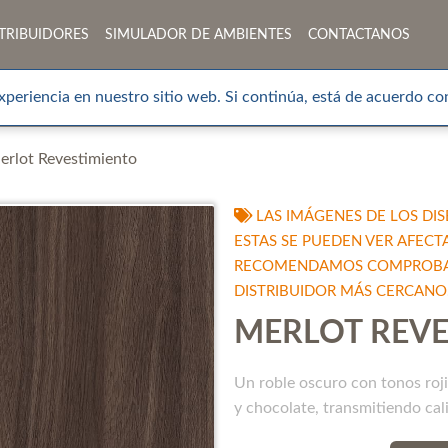
TRIBUIDORES
SIMULADOR DE AMBIENTES
CONTACTANOS
xperiencia en nuestro sitio web. Si continúa, está de acuerdo con
erlot Revestimiento
LAS IMÁGENES DE LOS DIS
ESTAS SE PUEDEN VER AFECT
RECOMENDAMOS COMPROBAR 
DISTRIBUIDOR MÁS CERCANO
MERLOT REVE
Un roble oscuro con tonos roj
y chocolate, transmitiendo cali